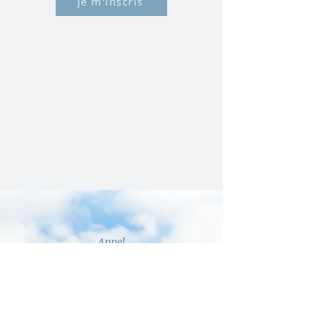
Je m'inscris
Appel
06.58.17.23.87
E-mail